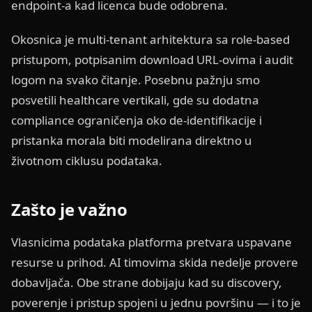
endpoint-a kad licenca bude odobrena.
Okosnica je multi-tenant arhitektura sa role-based
pristupom, potpisanim download URL-ovima i audit
logom na svako čitanje. Posebnu pažnju smo
posvetili healthcare vertikali, gde su dodatna
compliance ograničenja oko de-identifikacije i
pristanka morala biti modelirana direktno u
životnom ciklusu podataka.
Zašto je važno
Vlasnicima podataka platforma pretvara uspavane
resurse u prihod. AI timovima skida nedelje provere
dobavljača. Obe strane dobijaju kad su discovery,
poverenje i pristup spojeni u jednu površinu — i to je