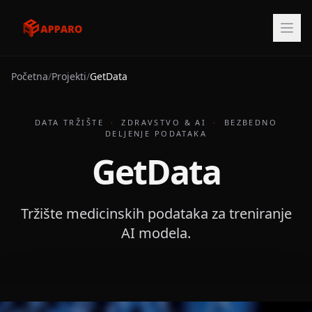
Početna
/
Projekti
/
GetData
DATA TRŽIŠTE
·
ZDRAVSTVO & AI
·
BEZBEDNO
DELJENJE PODATAKA
GetData
Tržište medicinskih podataka za treniranje
AI modela.