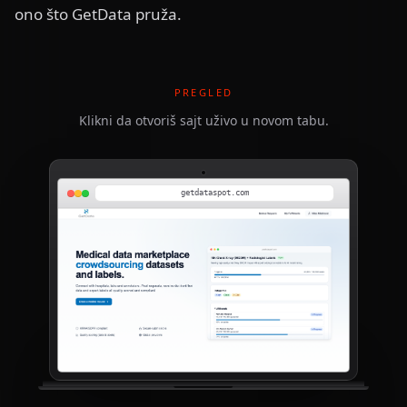
ono što GetData pruža.
PREGLED
Klikni da otvoriš sajt uživo u novom tabu.
getdataspot.com