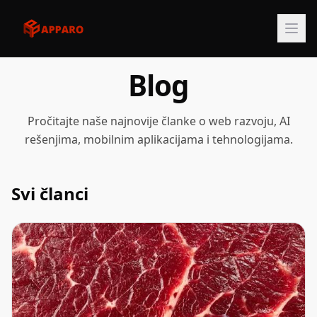
Blog
Pročitajte naše najnovije članke o web razvoju, AI
rešenjima, mobilnim aplikacijama i tehnologijama.
Svi članci