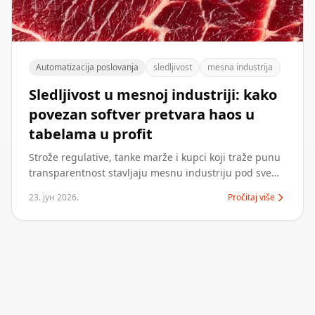
Automatizacija poslovanja
sledljivost
mesna industrija
Sledljivost u mesnoj industriji: kako
povezan softver pretvara haos u
tabelama u profit
Strože regulative, tanke marže i kupci koji traže punu
transparentnost stavljaju mesnu industriju pod sve
veći pritisak. Povezan, namenski softver za sledljivost
23. јун 2026.
Pročitaj više
pretvara nepovezane Excel tabele u uvid u realnom
vremenu — manje rasipanja zaliha, brže i jeftinije
povlačenje proizvoda i veće marže.