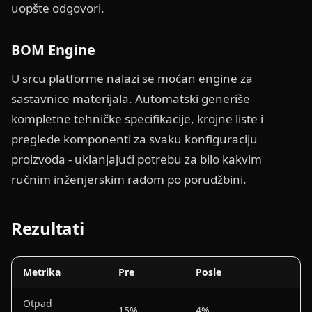
uopšte odgovori.
BOM Engine
U srcu platforme nalazi se moćan engine za
sastavnice materijala. Automatski generiše
kompletne tehničke specifikacije, krojne liste i
preglede komponenti za svaku konfiguraciju
proizvoda - uklanjajući potrebu za bilo kakvim
ručnim inženjerskim radom po porudžbini.
Rezultati
Metrika
Pre
Posle
Otpad
15%
4%