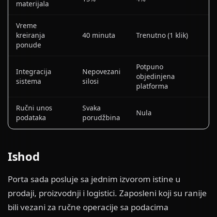
materijala
Vreme
kreiranja
40 minuta
Trenutno (1 klik)
ponude
Potpuno
Integracija
Nepovezani
objedinjena
sistema
silosi
platforma
Ručni unos
Svaka
Nula
podataka
porudžbina
Ishod
Porta sada posluje sa jednim izvorom istine u
prodaji, proizvodnji i logistici. Zaposleni koji su ranije
bili vezani za ručne operacije sa podacima