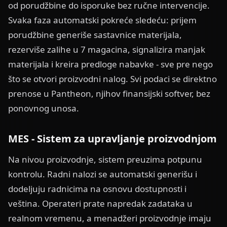
od porudžbine do isporuke bez ručne intervencije.
Svaka faza automatski pokreće sledeću: prijem
porudžbine generiše sastavnice materijala,
rezerviše zalihe u 7 magacina, signalizira manjak
materijala i kreira predloge nabavke - sve pre nego
što se otvori proizvodni nalog. Svi podaci se direktno
prenose u Pantheon, njihov finansijski softver, bez
ponovnog unosa.
MES - Sistem za upravljanje proizvodnjom
Na nivou proizvodnje, sistem preuzima potpunu
kontrolu. Radni nalozi se automatski generišu i
dodeljuju radnicima na osnovu dostupnosti i
veština. Operateri prate napredak zadataka u
realnom vremenu, a menadžeri proizvodnje imaju