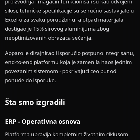
proizvodnja i magacin funkcionisali su kao odvojeni
silosi, tehničke specifikacije su se ručno sastavljale u
Excel-u za svaku porudžbinu, a otpad materijala
dostigao je 15% sirovog aluminijuma zbog
neoptimizovanih obrazaca sečenja.
Apparo je dizajnirao i isporučio potpuno integrisanu,
end-to-end platformu koja je zamenila haos jednim
povezanim sistemom - pokrivajući ceo put od
ponude do isporuke.
Šta smo izgradili
ERP - Operativna osnova
Platforma upravlja kompletnim životnim ciklusom