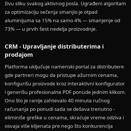
živu sliku svakog aktivnog posla. Ugrađeni algoritam
za optimizaciju sečenja smanjio je otpad
aluminijuma sa 15% na samo 4% — smanjenje od
73% — u prvih šest nedelja proizvodnje.
CRM - Upravljanje distributerima i
prodajom
Platforma uključuje namenski portal za distributere
gde partneri mogu da pristupe ažurnim cenama,
konfigurišu proizvode kroz interaktivni konfigurator
i generišu profesionalne PDF ponude jednim klikom.
Ono što je ranije zahtevalo 40 minuta ručnog
računanja po ponudi sada se dešava trenutno -
eliminiše greške u cenama, skraćuje vreme odziva i
osvaja više klijenata pre nego što konkurencija